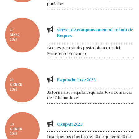
pantalles
Servei d'Acompanyament al Tràmit de
27
MARÇ
Beques
2023
Beques per estudis post-obligatoris del
Ministeri d'Educació
Esquiada Jove 2023
21
GENER
2023
Ja torna a ser aquí la Esquiada Jove comarcal
de l'Oficina Jove!
OkupAlt 2023
10
GENER
2023
Inscripcions obertes del 10 de gener al 10 de