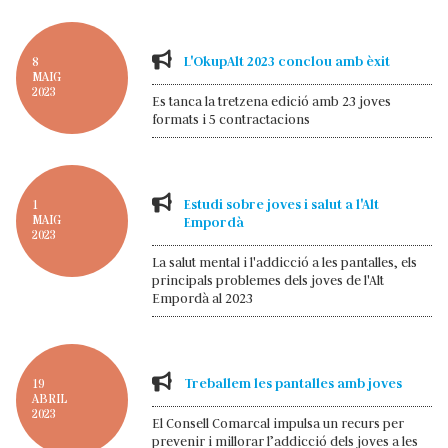
L'OkupAlt 2023 conclou amb èxit
8
MAIG
2023
Es tanca la tretzena edició amb 23 joves
formats i 5 contractacions
Estudi sobre joves i salut a l'Alt
1
MAIG
Empordà
2023
La salut mental i l'addicció a les pantalles, els
principals problemes dels joves de l'Alt
Empordà al 2023
Treballem les pantalles amb joves
19
ABRIL
2023
El Consell Comarcal impulsa un recurs per
prevenir i millorar l’addicció dels joves a les