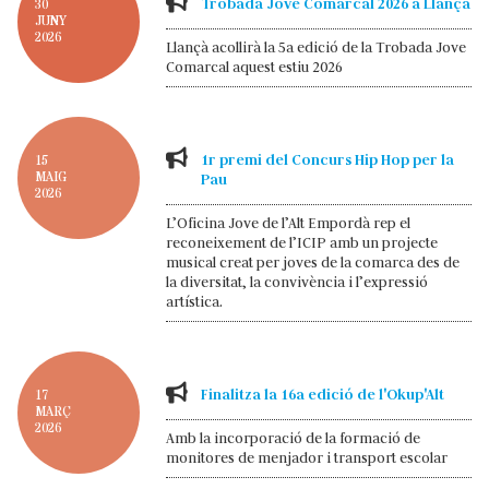
Trobada Jove Comarcal 2026 a Llançà
30
JUNY
2026
Llançà acollirà la 5a edició de la Trobada Jove
Comarcal aquest estiu 2026
1r premi del Concurs Hip Hop per la
15
MAIG
Pau
2026
L’Oficina Jove de l’Alt Empordà rep el
reconeixement de l’ICIP amb un projecte
musical creat per joves de la comarca des de
la diversitat, la convivència i l’expressió
artística.
Finalitza la 16a edició de l'Okup'Alt
17
MARÇ
2026
Amb la incorporació de la formació de
monitores de menjador i transport escolar