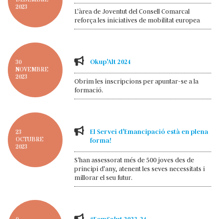
2023
L'àrea de Joventut del Consell Comarcal
reforça les iniciatives de mobilitat europea
Okup'Alt 2024
30
NOVEMBRE
2023
Obrim les inscripcions per apuntar-se a la
formació.
El Servei d'Emancipació està en plena
23
OCTUBRE
forma!
2023
S'han assessorat més de 500 joves des de
principi d'any, atenent les seves necessitats i
millorar el seu futur.