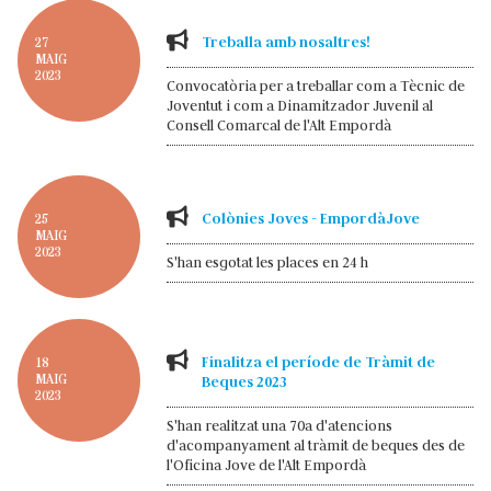
Treballa amb nosaltres!
27
MAIG
2023
Convocatòria per a treballar com a Tècnic de
Joventut i com a Dinamitzador Juvenil al
Consell Comarcal de l'Alt Empordà
Colònies Joves - EmpordàJove
25
MAIG
2023
S'han esgotat les places en 24 h
Finalitza el període de Tràmit de
18
MAIG
Beques 2023
2023
S'han realitzat una 70a d'atencions
d'acompanyament al tràmit de beques des de
l'Oficina Jove de l'Alt Empordà