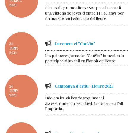
JULIOL
2023
El curs de premonitors «Soc pre» ha reunit
una vintena de joves d'entre 14 i 16 anys per
formar-los en l'educació del lleure
Estrenem el "ConViu"
30
JUNY
2023
Les primeres jornades "ConViu" fomenten la
participació juvenil en l'àmbit del lleure
Campanya d'estiu - Lleure 2023
26
JUNY
2023
Iniciem les visites de seguiment i
assessorament a les activitats de lleure a l'Alt
Empordà.