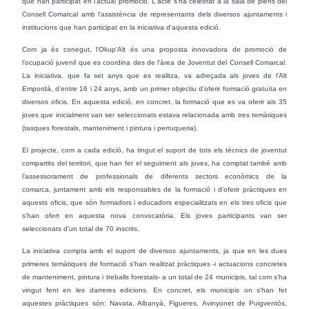
que han participat en l'actual promoció. L'acte s'ha celebrat a la sala de plens del
Consell Comarcal amb l'assistència de representants dels diversos ajuntaments i
institucions que han participat en la iniciativa d'aquesta edició.
Com ja és conegut, l'Okup'Alt és una proposta innovadora de promoció de
l’ocupació juvenil
que es coordina des de l'àrea de Joventut del Consell Comarcal.
La iniciativa, que fa set anys que es realitza, va adreçada als joves de l'Alt
Empordà, d’entre 16 i 24 anys, amb un primer objectiu d’oferir formació gratuïta en
diversos oficis. En aquesta edició, en concret, la formació que es va oferir als 35
joves que inicialment van ser seleccionats estava relacionada amb tres temàtiques
(tasques forestals, manteniment i pintura i perruqueria).
El projecte, com a cada edició, ha tingut el suport de tots els tècnics de joventut
compartits del
territori, que han fet el seguiment als joves, ha comptat també amb
l’assessorament de
professionals de diferents sectors econòmics de la
comarca,
juntament amb els
responsables de la formació i d’oferir pràctiques en
aquests oficis, que són formadors i educadors especialitzats en els tres oficis que
s'han ofert en aquesta nova convocatòria. Els joves participants van ser
seleccionats d'un total de 70 inscrits.
La iniciativa compta amb el suport de diversos ajuntaments, ja que en les dues
primeres temàtiques de formació s'han realitzat pràctiques -i actuacions concretes
de manteniment, pintura i treballs forestals- a un total de 24 municipis, tal com s'ha
vingut fent en les darreres edicions. En concret, els municipis on s'han fet
aquestes pràctiques són:
Navata, Albanyà, Figueres, Avinyonet de Puigventós,