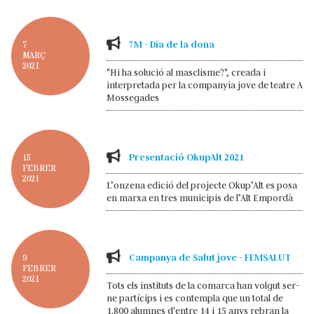
7M - Dia de la dona
7
MARÇ
2021
"Hi ha solució al masclisme?", creada i
interpretada per la companyia jove de teatre A
Mossegades
Presentació OkupAlt 2021
15
FEBRER
2021
L’onzena edició del projecte Okup’Alt es posa
en marxa en tres municipis de l’Alt Empordà
Campanya de Salut jove - FEMSALUT
9
FEBRER
2021
Tots els instituts de la comarca han volgut ser-
ne partícips i es contempla que un total de
1.800 alumnes d'entre 14 i 15 anys rebran la