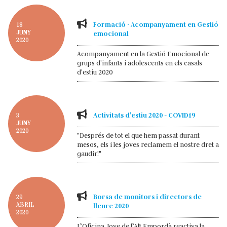
Formació · Acompanyament en Gestió
18
JUNY
emocional
2020
Acompanyament en la Gestió Emocional de
grups d'infants i adolescents en els casals
d'estiu 2020
Activitats d'estiu 2020 - COVID19
3
JUNY
2020
"Després de tot el que hem passat durant
mesos, els i les joves reclamem el nostre dret a
gaudir!"
Borsa de monitors i directors de
29
ABRIL
lleure 2020
2020
L’Oficina Jove de l’Alt Empordà reactiva la