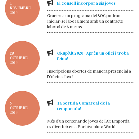
El consell incorpora sis joves
1
NOVEMBRE
2019
Gràcies a un programa del SOC podran
iniciar-se laboralment amb un contracte
laboral de 6 mesos
Okup'Alt 2020 · Aprèn un ofici i troba
28
OCTUBRE
feina!
2019
Inscripcions obertes de manera presencial a
l'Oficina Jove!
1a Sortida Comarcal de la
5
OCTUBRE
temporada!
2019
Més d'un centenar de joves de l'Alt Empordà
es diverteixen a Port Aventura World