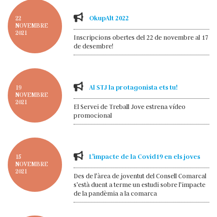
OkupAlt 2022
22
NOVEMBRE
2021
Inscripcions obertes del 22 de novembre al 17
de desembre!
Al STJ la protagonista ets tu!
19
NOVEMBRE
2021
El Servei de Treball Jove estrena vídeo
promocional
L'impacte de la Covid19 en els joves
15
NOVEMBRE
2021
Des de l'àrea de joventut del Consell Comarcal
s'està duent a terme un estudi sobre l'impacte
de la pandèmia a la comarca