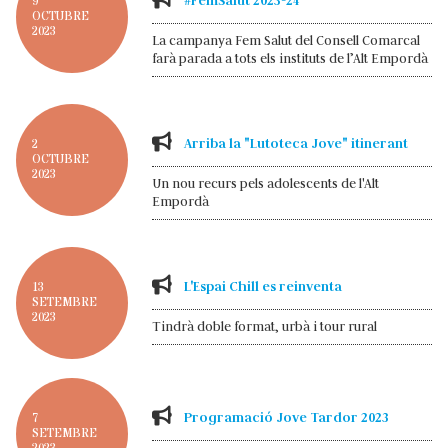
#FemSalut 2023-24
9
OCTUBRE
2023
La campanya Fem Salut del Consell Comarcal
farà parada a tots els instituts de l’Alt Empordà
Arriba la "Lutoteca Jove" itinerant
2
OCTUBRE
2023
Un nou recurs pels adolescents de l'Alt
Empordà
L'Espai Chill es reinventa
13
SETEMBRE
2023
Tindrà doble format, urbà i tour rural
Programació Jove Tardor 2023
7
SETEMBRE