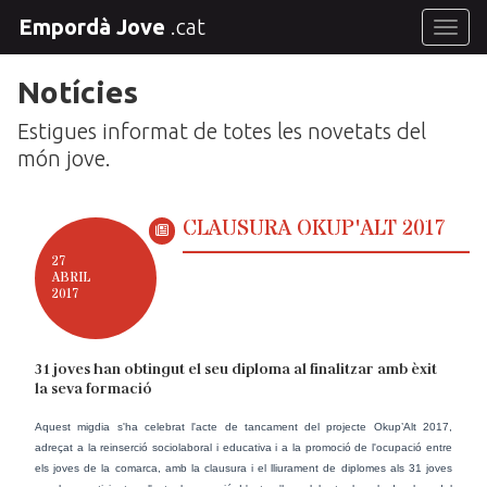
Empordà Jove
.cat
Toggl
Notícies
Estigues informat de totes les novetats del
món jove.
CLAUSURA OKUP'ALT 2017
27
ABRIL
2017
31 joves han obtingut el seu diploma al finalitzar amb èxit
la seva formació
Aquest migdia s'ha celebrat l'acte de tancament del projecte Okup’Alt 2017,
adreçat a la reinserció sociolaboral i educativa i a la promoció de l'ocupació entre
els joves de la comarca, amb la clausura i el lliurament de diplomes als 31 joves