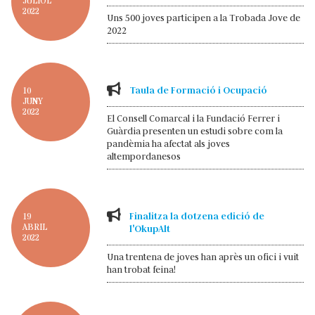
JULIOL
2022
Uns 500 joves participen a la Trobada Jove de
2022
Taula de Formació i Ocupació
10
JUNY
2022
El Consell Comarcal i la Fundació Ferrer i
Guàrdia presenten un estudi sobre com la
pandèmia ha afectat als joves
altempordanesos
Finalitza la dotzena edició de
19
ABRIL
l'OkupAlt
2022
Una trentena de joves han après un ofici i vuit
han trobat feina!