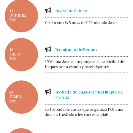
Joves For Future
11
OCTUBRE
2021
Celebrem els 5 anys de l’Esbotzada Jove!
Tramitació de Beques
16
AGOST
2021
L’Oficina Jove acompanya en la sol·licitud de
beques per a estudis postobligatoris
Trobada de casals virtual (Repte de
28
JULIOL
TikTok)
2021
La trobada de casals que organitza l’Oficina
Jove es trasllada a les xarxes socials