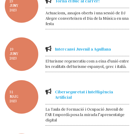
Torna el Buc al carrer!
23
JUNY
2023
Actuacions, assajos oberts i una sessió de DJ
Alegre converteixen el Dia de la Música en una
festa
Intercanvi Juvenil a Agullana
19
JUNY
2023
El turisme regeneratiu com a eina d'unió entre
les realitats del turisme espanyol, grec i italià.
Ciberseguretat i Intel·ligència
31
MAIG
Artificial
2023
La Taula de Formació i Ocupació Juvenil de
l’Alt Empordà posa la mirada l’aprenentatge
digital