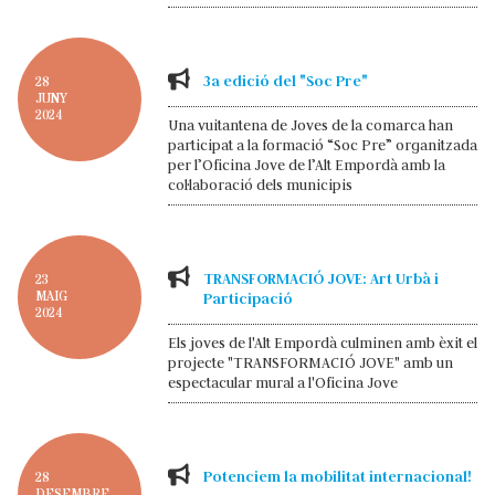
3a edició del "Soc Pre"
28
JUNY
2024
Una vuitantena de Joves de la comarca han
participat a la formació “Soc Pre” organitzada
per l’Oficina Jove de l’Alt Empordà amb la
col·laboració dels municipis
TRANSFORMACIÓ JOVE: Art Urbà i
23
MAIG
Participació
2024
Els joves de l'Alt Empordà culminen amb èxit el
projecte "TRANSFORMACIÓ JOVE" amb un
espectacular mural a l'Oficina Jove
Potenciem la mobilitat internacional!
28
DESEMBRE