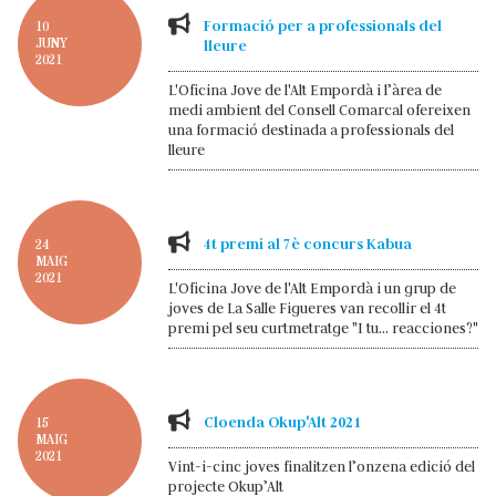
Formació per a professionals del
10
JUNY
lleure
2021
L'Oficina Jove de l'Alt Empordà i l’àrea de
medi ambient del Consell Comarcal ofereixen
una formació destinada a professionals del
lleure
4t premi al 7è concurs Kabua
24
MAIG
2021
L'Oficina Jove de l'Alt Empordà i un grup de
joves de La Salle Figueres van recollir el 4t
premi pel seu curtmetratge "I tu... reacciones?"
Cloenda Okup'Alt 2021
15
MAIG
2021
Vint-i-cinc joves finalitzen l’onzena edició del
projecte Okup’Alt