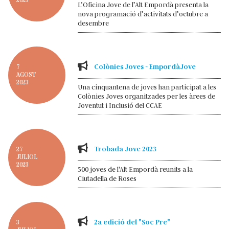
2023
L’Oficina Jove de l’Alt Empordà presenta la
nova programació d’activitats d’octubre a
desembre
Colònies Joves - EmpordàJove
7
AGOST
2023
Una cinquantena de joves han participat a les
Colònies Joves organitzades per les àrees de
Joventut i Inclusió del CCAE
Trobada Jove 2023
27
JULIOL
2023
500 joves de l'Alt Empordà reunits a la
Ciutadella de Roses
2a edició del "Soc Pre"
3