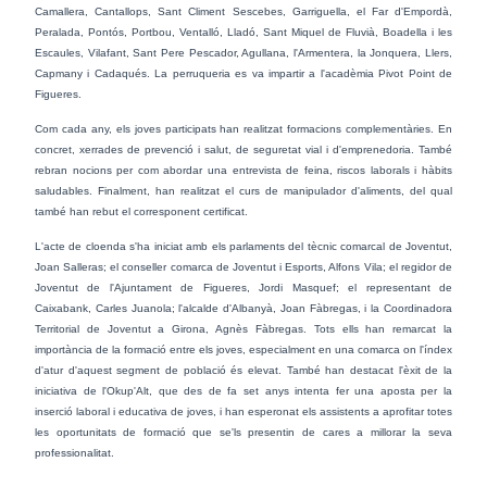
Camallera, Cantallops, Sant Climent Sescebes, Garriguella, el Far d'Empordà,
Peralada, Pontós, Portbou, Ventalló, Lladó, Sant Miquel de Fluvià, Boadella i les
Escaules, Vilafant, Sant Pere Pescador, Agullana, l'Armentera, la Jonquera, Llers,
Capmany i Cadaqués
. La perruqueria es va impartir a l'acadèmia Pivot Point de
Figueres.
Com cada any, els joves participats han realitzat formacions complementàries. En
concret, xerrades de prevenció i salut, de seguretat vial i d'emprenedoria. També
rebran nocions per com abordar una entrevista de feina, riscos laborals i hàbits
saludables. Finalment, han realitzat el curs de manipulador d'aliments, del qual
també han rebut el corresponent certificat.
L'acte de cloenda s'ha iniciat amb els parlaments del tècnic comarcal de Joventut,
Joan Salleras; el conseller comarca de Joventut i Esports, Alfons Vila; el regidor de
Joventut de l'Ajuntament de Figueres, Jordi Masquef; el representant de
Caixabank, Carles Juanola; l'alcalde d'Albanyà, Joan Fàbregas, i la Coordinadora
Territorial de Joventut a Girona, Agnès Fàbregas. Tots ells han remarcat la
importància de la formació entre els joves, especialment en una comarca on l'índex
d'atur d'aquest segment de població és elevat. També han destacat l'èxit de la
iniciativa de l'Okup'Alt, que des de fa set anys intenta fer una aposta per la
inserció laboral i educativa de joves, i han esperonat els assistents a aprofitar totes
les oportunitats de formació que se'ls presentin de cares a millorar la seva
professionalitat.