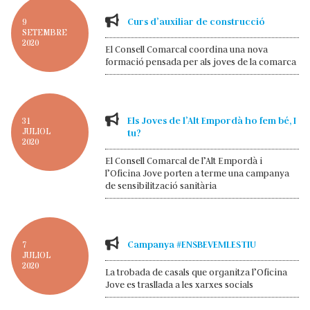
Curs d’auxiliar de construcció
9
SETEMBRE
2020
El Consell Comarcal coordina una nova
formació pensada per als joves de la comarca
Els Joves de l’Alt Empordà ho fem bé, I
31
JULIOL
tu?
2020
El Consell Comarcal de l’Alt Empordà i
l’Oficina Jove porten a terme una campanya
de sensibilització sanitària
Campanya #ENSBEVEMLESTIU
7
JULIOL
2020
La trobada de casals que organitza l’Oficina
Jove es trasllada a les xarxes socials